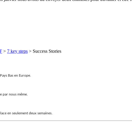
F
>
7 key steps
> Success Stories
 Pays Bas en Europe.
ale par nous même.
 place en seulement deux semaines.