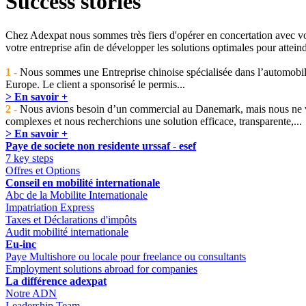
Success stories
Chez Adexpat nous sommes très fiers d'opérer en concertation avec vou
votre entreprise afin de développer les solutions optimales pour atteind
1 -
Nous sommes une Entreprise chinoise spécialisée dans l’automobil
Europe. Le client a sponsorisé le permis...
> En savoir +
2 -
Nous avions besoin d’un commercial au Danemark, mais nous ne vo
complexes et nous recherchions une solution efficace, transparente,...
> En savoir +
Paye de societe non residente urssaf - esef
7 key steps
Offres et Options
Conseil en mobilité internationale
Abc de la Mobilite Internationale
Impatriation Express
Taxes et Déclarations d'impôts
Audit mobilité internationale
Eu-inc
Paye Multishore ou locale pour freelance ou consultants
Employment solutions abroad for companies
La différence adexpat
Notre ADN
Leadership Team