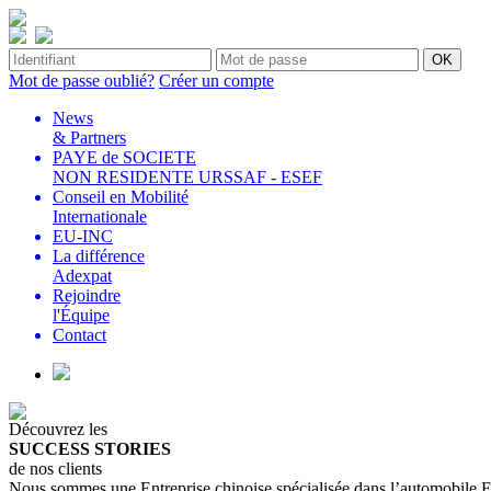
Mot de passe oublié?
Créer un compte
News
& Partners
PAYE de SOCIETE
NON RESIDENTE URSSAF - ESEF
Conseil en Mobilité
Internationale
EU-INC
La différence
Adexpat
Rejoindre
l'Équipe
Contact
Découvrez les
SUCCESS STORIES
de nos clients
Nous sommes une Entreprise chinoise spécialisée dans l’automobile E